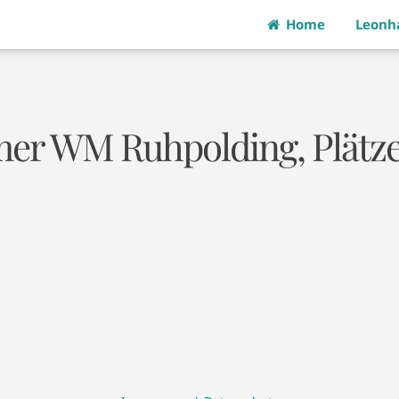
Home
Leonh
r WM Ruhpolding, Plätze 
on