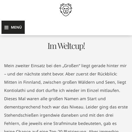
Leonhard
Skip
Pfund
to
content
MENÜ
Im Weltcup!
Mein zweiter Einsatz bei den „Großen“ liegt gerade hinter mir
– und der nächste steht bevor. Aber zuerst der Rückblick:
Mitten in Finnland, zwischen großen Wäldern und Seen, liegt
Kontiolathi und dort durfte ich wieder im Einzel mitlaufen.
Dieses Mal waren alle großen Namen am Start und
dementsprechend hoch war das Niveau. Leider ging das erste
Stehendschießen irgendwie daneben und mit den drei
Fehlern, die jeweils eine Strafminute bedeuteten, gab es
keine Chance auf eine Top-20 Platzierung. Aber immerhin